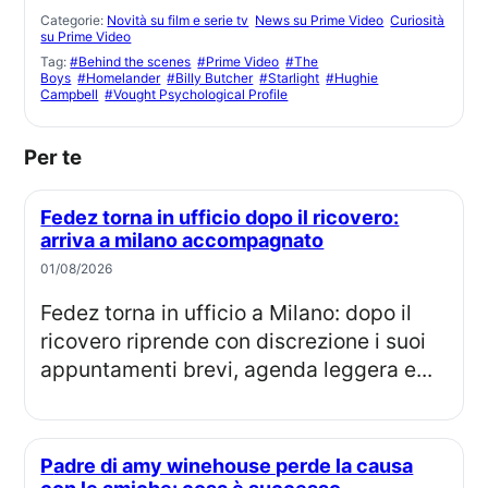
Categorie:
Novità su film e serie tv
News su Prime Video
Curiosità
su Prime Video
Tag:
#Behind the scenes
#Prime Video
#The
Boys
#Homelander
#Billy Butcher
#Starlight
#Hughie
Campbell
#Vought Psychological Profile
Per te
Fedez torna in ufficio dopo il ricovero:
arriva a milano accompagnato
01/08/2026
Fedez torna in ufficio a Milano: dopo il
ricovero riprende con discrezione i suoi
appuntamenti brevi, agenda leggera e...
Padre di amy winehouse perde la causa