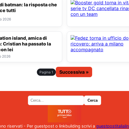
ce tutti
to 2026
: Cristian ha passato la
con lei
o 2026
Successiva »
Pagina 1
i sono riservati - Per guestpost o linkbuilding scrivi a
guestpostitalial