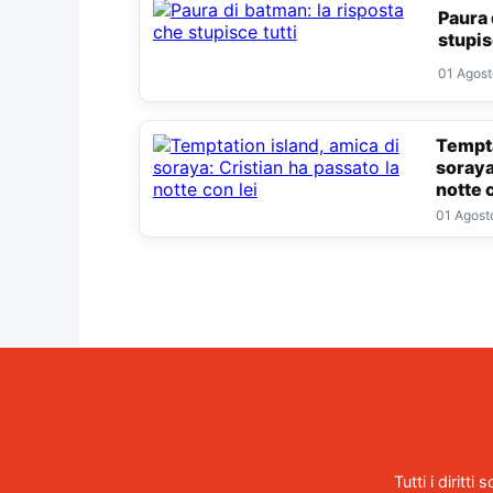
Paura di batman: la risposta che
stupis
01 Agos
Temptation island, amica di
soraya
notte 
01 Agost
Tutti i diritt