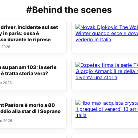
#Behind the scenes
y in paris: cosa è
so durante le riprese
o 2026
 è tratta storia vera?
to 2026
addio alla star di I Soprano
to 2026