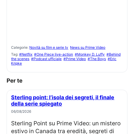
Categorie:
Novità su film e serie tv
News su Prime Video
Tag:
#Netflix
#One Piece live-action
#Monkey D. Luffy
#Behind
the scenes
#Podcast ufficiale
#Prime Video
#The Boys
#Eric
Kripke
Per te
Sterling point: l’isola dei segreti, il finale
della serie spiegato
06/08/2026
Sterling Point su Prime Video: un mistero
estivo in Canada tra eredità, segreti di