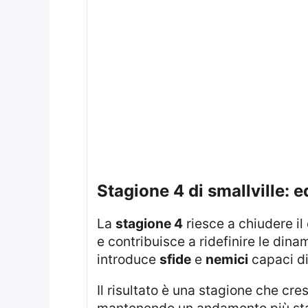
stagione 4 di smallville: 
La
stagione 4
riesce a chiudere il 
e contribuisce a ridefinire le din
introduce
sfide
e
nemici
capaci di 
Il risultato è una stagione che cre
mantenendo un andamento più sta