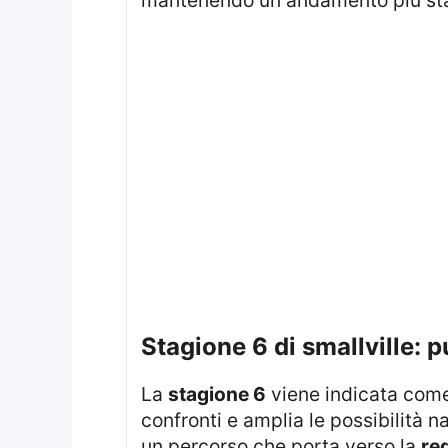
stagione 6 di smallville:
La
stagione 6
viene indicata com
confronti e amplia le possibilità na
un percorso che porta verso la
re