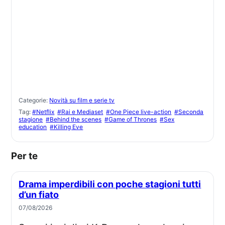
Categorie:
Novità su film e serie tv
Tag:
#Netflix
#Rai e Mediaset
#One Piece live-action
#Seconda
stagione
#Behind the scenes
#Game of Thrones
#Sex
education
#Killing Eve
Per te
Drama imperdibili con poche stagioni tutti
d’un fiato
07/08/2026