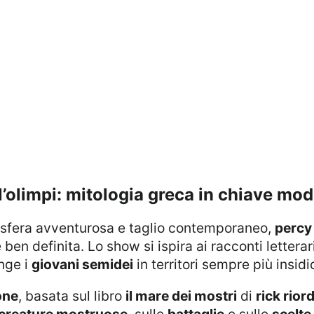
ell’olimpi: mitologia greca in chiave mo
mosfera avventurosa e taglio contemporaneo,
percy 
en definita. Lo show si ispira ai racconti letterar
nge i
giovani semidei
in territori sempre più insidio
one
, basata sul libro
il mare dei mostri
di
rick rior
creature mostruose
, sulle
battaglie
e sulle
scelte 