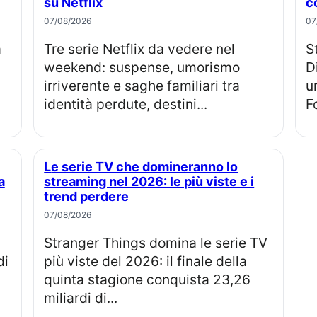
su Netflix
c
07/08/2026
07
Tre serie Netflix da vedere nel
Star Wars: The Ninth Jedi su
weekend: suspense, umorismo
D
irriverente e saghe familiari tra
u
identità perdute, destini...
F
Le serie TV che domineranno lo
a
streaming nel 2026: le più viste e i
trend perdere
07/08/2026
Stranger Things domina le serie TV
di
più viste del 2026: il finale della
quinta stagione conquista 23,26
miliardi di...