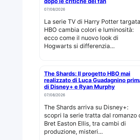
dopo le critiche dei fan
07/08/2026
La serie TV di Harry Potter targata
HBO cambia colori e luminosità:
ecco come il nuovo look di
Hogwarts si differenzia...
The Shards: Il progetto HBO mai
realizzato di Luca Guadagnino prim
di Disney+ e Ryan Murphy
07/08/2026
The Shards arriva su Disney+:
scopri la serie tratta dal romanzo 
Bret Easton Ellis, tra cambi di
produzione, misteri...