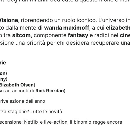
Visione
, riprendendo un ruolo iconico. L’universo in
to dalla mente di
wanda maximoff
, a cui
elizabet
o tra
sitcom
, componente
fantasy
e radici nel
cin
sione una priorità per chi desidera recuperare una
rie
ton
)
any
)
Elizabeth Olsen
)
o ai racconti di
Rick Riordan
)