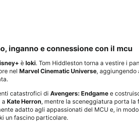
rso, inganno e connessione con il mcu
isney+
è
loki
. Tom Hiddleston torna a vestire i pa
bre nel
Marvel Cinematic Universe
, aggiungendo 
ta.
nti catastrofici di
Avengers: Endgame
e costruisc
a a
Kate Herron
, mentre la sceneggiatura porta la 
mente adatto agli appassionati del MCU e, in modo 
i un fascino particolare.