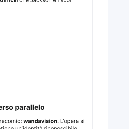
erso parallelo
cinecomic:
wandavision
. L’opera si
ntiene un’identità riconoscibile