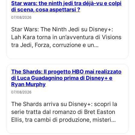
Star wars: the ninth jedi tra déjà-vu e colpi
di scena, cosa aspettarsi ?
07/08/2026
Star Wars: The Ninth Jedi su Disney+:
Lah Kara torna in un’avventura di Visions
tra Jedi, Forza, corruzione e un...
The Shards: Il progetto HBO mai realizzato
di Luca Guadagnino prima di Disney+ e
Ryan Murphy
07/08/2026
The Shards arriva su Disney+: scopri la
serie tratta dal romanzo di Bret Easton
Ellis, tra cambi di produzione, misteri...