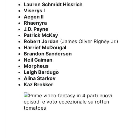
Lauren Schmidt Hissrich
Viserys I
Aegon II
Rhaenyra
J.D. Payne
Patrick McKay
Robert Jordan
(James Oliver Rigney Jr.)
Harriet McDougal
Brandon Sanderson
Neil Gaiman
Morpheus
Leigh Bardugo
Alina Starkov
Kaz Brekker