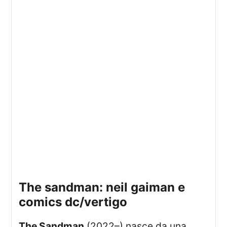
the sandman: neil gaiman e
comics dc/vertigo
The Sandman
(2022–) nasce da una