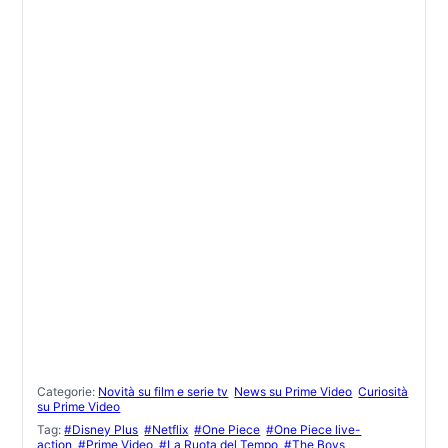
Categorie:
Novità su film e serie tv
News su Prime Video
Curiosità
su Prime Video
Tag:
#Disney Plus
#Netflix
#One Piece
#One Piece live-
action
#Prime Video
#La Ruota del Tempo
#The Boys