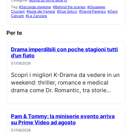
Categorie:
Novità su film e serie tv
Tag:
#Seconda stagione
#Behind the scenes
#Giuseppe
Cruciani
#Isola dei Famosi
#Due Spicci
#David Parenzo
#Zero
Calcare
#La Zanzara
Per te
Drama imperdibili con poche stagioni tutti
d’un fiato
07/08/2026
Scopri i migliori K-Drama da vedere in un
weekend: thriller, romance e medical
drama come Dr. Romantic, tra storie...
Pam & Tommy: la miniserie evento arriva
su Prime Video ad agosto
07/08/2026