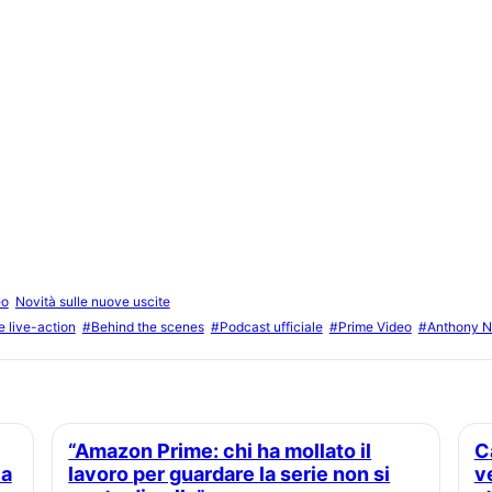
eo
Novità sulle nuove uscite
 live-action
#Behind the scenes
#Podcast ufficiale
#Prime Video
#Anthony 
“Amazon Prime: chi ha mollato il
Carrie: ecco perché vale la pena
la
lavoro per guardare la serie non si
v