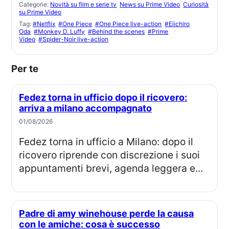
Categorie:
Novità su film e serie tv
News su Prime Video
Curiosità
su Prime Video
Tag:
#Netflix
#One Piece
#One Piece live-action
#Eiichiro
Oda
#Monkey D. Luffy
#Behind the scenes
#Prime
Video
#Spider-Noir live-action
Per te
Fedez torna in ufficio dopo il ricovero:
arriva a milano accompagnato
01/08/2026
Fedez torna in ufficio a Milano: dopo il
ricovero riprende con discrezione i suoi
appuntamenti brevi, agenda leggera e...
Padre di amy winehouse perde la causa
con le amiche: cosa è successo