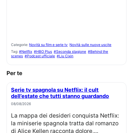
Categorie:
Novità su film e serie tv
Novità sulle nuove uscite
Tag:
#Netflix
#HBO Plus
#Seconda stagione
#Behind the
scenes
#Podcast ufficiale
#Liu Cixin
Per te
Serie tv spagnola su Netflix: il cult
dell’estate che tutti stanno guardando
08/08/2026
La mappa dei desideri conquista Netflix:
la miniserie spagnola tratta dal romanzo
di Alice Kellen racconta dolore,...