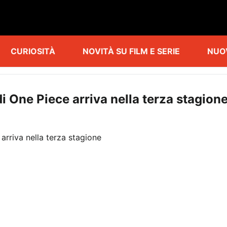
CURIOSITÀ
NOVITÀ SU FILM E SERIE
NUO
i One Piece arriva nella terza stagion