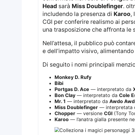
Head
sarà
Miss Doublefinger
. ol
includendo la presenza di
Karoo
,
CGI per conferire realismo ai pers
una trasposizione che affronta le
nell’attesa, il pubblico può contare su contenuti promozionali e trailer che anticipano l’evoluzione della sceneggiatura
e dell’impatto visivo, alimentando 
di seguito i nomi principali menzio
Monkey D. Rufy
Bibi
Portgas D. Ace
— interpretato da
Bon Clay
— interpretato da
Cole E
Mr. 1
— interpretato da
Awdo Awd
Miss Doublefinger
— interpretata
Chopper
— versione
CGI
(Tony To
Karoo
— l’anatra gialla presente ne