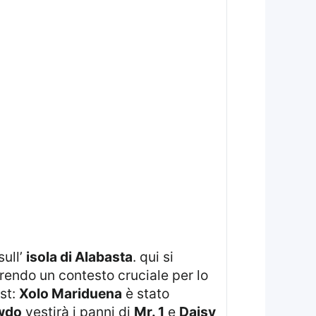
sull’
isola di Alabasta
. qui si
frendo un contesto cruciale per lo
ast:
Xolo Mariduena
è stato
wdo
vestirà i panni di
Mr. 1
e
Daisy