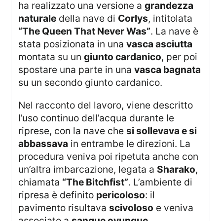
ha realizzato una versione a
grandezza
naturale
della nave di
Corlys
, intitolata
“The Queen That Never Was”
. La nave è
stata posizionata in una
vasca asciutta
montata su un
giunto cardanico
, per poi
spostare una parte in una
vasca bagnata
su un secondo giunto cardanico.
Nel racconto del lavoro, viene descritto
l’uso continuo dell’acqua durante le
riprese, con la nave che
si sollevava e si
abbassava
in entrambe le direzioni. La
procedura veniva poi ripetuta anche con
un’altra imbarcazione, legata a
Sharako
,
chiamata
“The Bitchfist”
. L’ambiente di
ripresa è definito
pericoloso
: il
pavimento risultava
scivoloso
e veniva
associato a
sangue ovunque
,