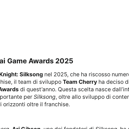
y ai Game Awards 2025
Knight: Silksong
nel 2025, che ha riscosso numer
hise, il team di sviluppo
Team Cherry
ha deciso di
Awards
di quest’anno. Questa scelta nasce dall’in
mportante per
Silksong
, oltre allo sviluppo di conte
orizzonti oltre il franchise.
erg
,
Ari Gibson
, uno dei fondatori di
Silksong
, ha