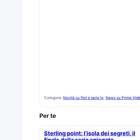
Categorie:
Novità su film e serie tv
News su Prime Vid
Per te
Sterling point: l’isola dei segreti, il
finale della serie spiegato