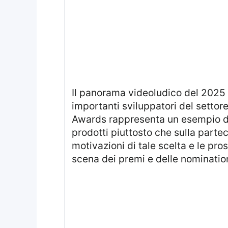
Il panorama videoludico del 2025 si caratterizza per numerose novità e decisioni strategiche di alcuni tra i più
importanti sviluppatori del settor
Awards rappresenta un esempio di 
prodotti piuttosto che sulla parte
motivazioni di tale scelta e le pro
scena dei premi e delle nominatio