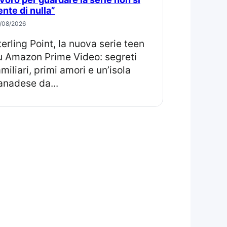
ente di nulla”
/08/2026
u Amazon Prime Video: segreti
amiliari, primi amori e un’isola
anadese da...