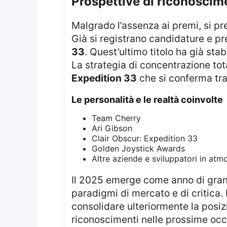
prospettive di riconoscim
Malgrado l’assenza ai premi, si 
Già si registrano candidature e pr
33
. Quest’ultimo titolo ha già sta
La strategia di concentrazione tota
Expedition 33
che si conferma tra i
le personalità e le realtà coinvolte
Team Cherry
Ari Gibson
Clair Obscur: Expedition 33
Golden Joystick Awards
Altre aziende e sviluppatori in atm
Il 2025 emerge come anno di grande fermento e innovazione nel settore videoludico, con titoli che modificano i
paradigmi di mercato e di critica.
consolidare ulteriormente la posiz
riconoscimenti nelle prossime occ