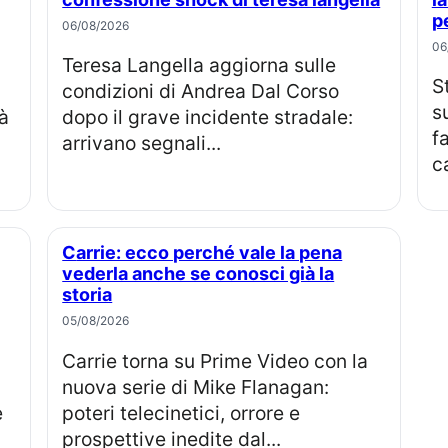
p
06/08/2026
06
Teresa Langella aggiorna sulle
Sterling Point, la nuova serie teen
condizioni di Andrea Dal Corso
s
tà
dopo il grave incidente stradale:
f
arrivano segnali...
c
Carrie: ecco perché vale la pena
vederla anche se conosci già la
storia
05/08/2026
Carrie torna su Prime Video con la
nuova serie di Mike Flanagan:
e
poteri telecinetici, orrore e
prospettive inedite dal...