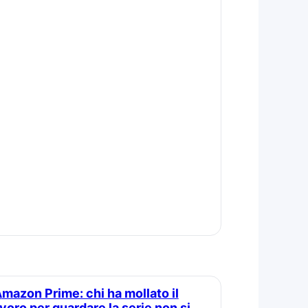
to il
avoro per guardare la serie non si