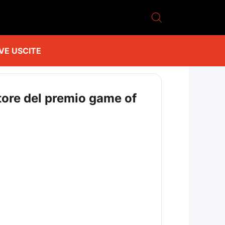
VE USCITE
itore del premio game of