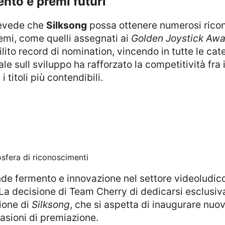
ento e premi futuri
prevede che
Silksong
possa ottenere numerosi ricon
emi, come quelli assegnati ai
Golden Joystick Aw
bilito record di nomination, vincendo in tutte le cat
le sull sviluppo ha rafforzato la competitività fra 
 titoli più contendibili.
osfera di riconoscimenti
 La decisione di Team Cherry di dedicarsi esclusi
ione di
Silksong
, che si aspetta di inaugurare nuovi
asioni di premiazione.