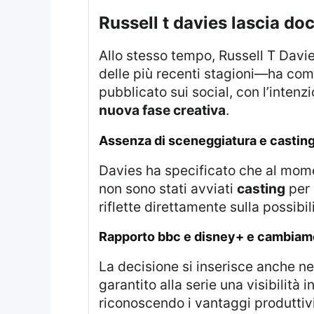
russell t davies lascia do
Allo stesso tempo, Russell T Davies—considerato una figura centrale nel rilancio moderno della serie e showrunner
delle più recenti stagioni—ha com
pubblicato sui social, con l’intenz
nuova fase creativa
.
assenza di sceneggiatura e casting
Davies ha specificato che al mo
non sono stati avviati
casting
per 
riflette direttamente sulla possibi
rapporto bbc e disney+ e cambiame
La decisione si inserisce anche n
garantito alla serie una visibilità 
riconoscendo i vantaggi produttiv