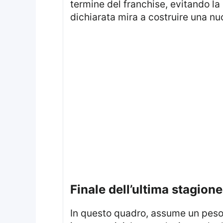
termine del franchise, evitando la
dichiarata mira a costruire una n
finale dell’ultima stagione
In questo quadro, assume un peso particolare il finale dell’ultima stagione, che aveva lasciato il pubblico con diversi