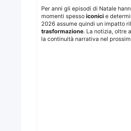
Per anni gli episodi di Natale hanno costituito un appuntamento imprescindibile per il franchise britannico, con
momenti spesso
iconici
e determin
2026 assume quindi un impatto rile
trasformazione
. La notizia, oltr
la continuità narrativa nel prossim