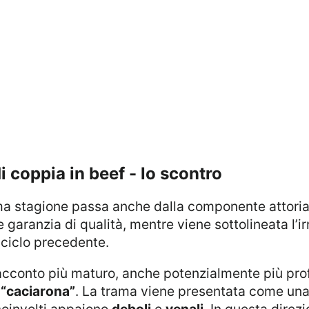
i coppia in beef - lo scontro
prima stagione passa anche dalla componente attori
aranzia di qualità, mentre viene sottolineata l’irri
 ciclo precedente.
“caciarona”
. La trama viene presentata come una 
 coinvolti appaiono
deboli
e
venali
. In questa direz