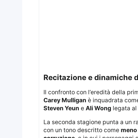
recitazione e dinamiche d
Il confronto con l’eredità della 
Carey Mulligan
è inquadrata come g
Steven Yeun
e
Ali Wong
legata al
La seconda stagione punta a un racconto più maturo, anche potenzialmente più profondo rispetto a quello iniziale,
con un tono descritto come
meno 
corruzione
, e in cui i personaggi