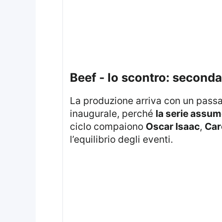
beef - lo scontro: second
La produzione arriva con un passaggio chiave: l’attenzione non resta concentrata sui soli protagonisti della stagione
inaugurale, perché
la serie assum
ciclo compaiono
Oscar Isaac
,
Car
l’equilibrio degli eventi.