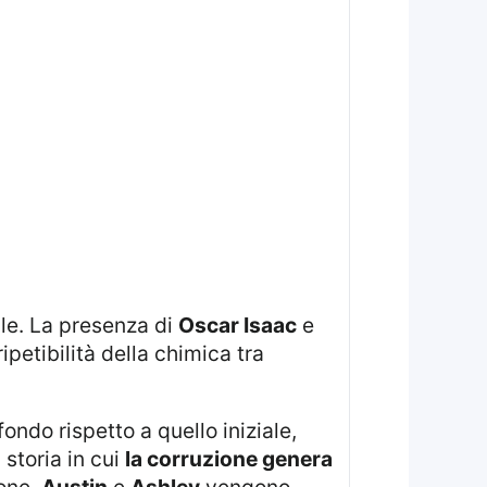
ale. La presenza di
Oscar Isaac
e
petibilità della chimica tra
storia in cui
la corruzione genera
ione,
Austin
e
Ashley
vengono