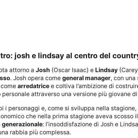
ntro: josh e lindsay al centro del countr
uota attorno a
Josh
(Oscar Isaac) e
Lindsay
(Carey
usso
. Josh opera come
general manager
, con una
ra come
arredatrice
e coltiva l’ambizione di costrui
to personale attraverso una versione più giovane di
bi i personaggi e, come si sviluppa nella stagione,
conomico che nella prima stagione aveva scosso il 
o
generazionale
: l’insoddisfazione di Josh e Lindsa
 una rabbia più complessa.