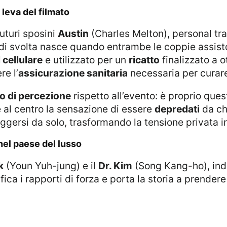
 leva del filmato
uturi sposini
Austin
(Charles Melton), personal tra
i svolta nasce quando entrambe le coppie assistono 
 cellulare
e utilizzato per un
ricatto
finalizzato a 
re l’
assicurazione sanitaria
necessaria per curare
o di percezione
rispetto all’evento: è proprio que
al centro la sensazione di essere
depredati
da chi
gersi da solo, trasformando la tensione privata in 
 nel paese del lusso
k
(Youn Yuh-jung) e il
Dr. Kim
(Song Kang-ho), ind
fica i rapporti di forza e porta la storia a prender