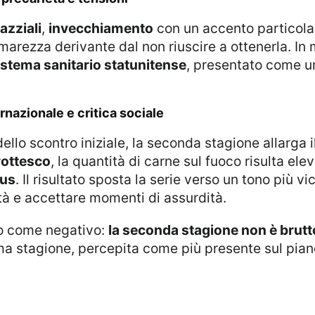
azziali
,
invecchiamento
con un accento particola
amarezza derivante dal non riuscire a ottenerla. In
istema sanitario statunitense
, presentato come uno
ternazionale e critica sociale
dello scontro iniziale, la seconda stagione allarga il 
rottesco
, la quantità di carne sul fuoco risulta el
tus
. Il risultato sposta la serie verso un tono più vi
ità e accettare momenti di assurdità.
tto come negativo:
la seconda stagione non è brutt
ma stagione, percepita come più presente sul pian