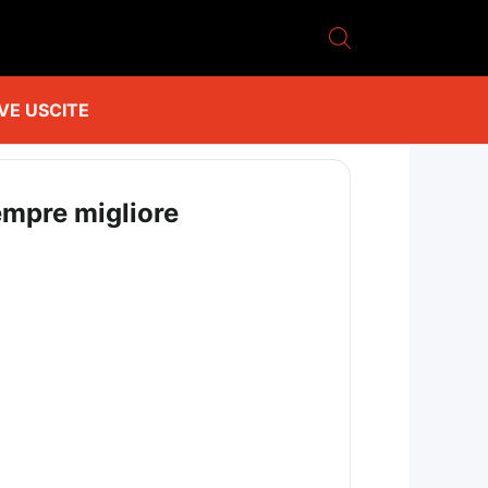
VE USCITE
empre migliore