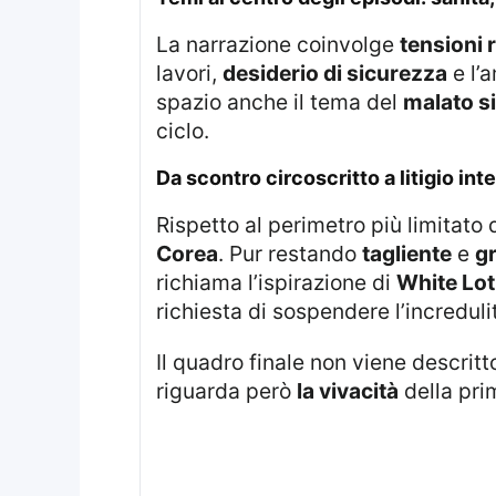
La narrazione coinvolge
tensioni r
lavori,
desiderio di sicurezza
e l’
spazio anche il tema del
malato s
ciclo.
da scontro circoscritto a litigio in
Rispetto al perimetro più limitato 
Corea
. Pur restando
tagliente
e
g
richiama l’ispirazione di
White Lo
richiesta di sospendere l’incredul
Il quadro finale non viene descri
riguarda però
la vivacità
della pri