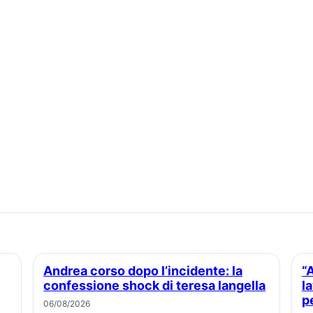
Andrea corso dopo l’incidente: la
“Amazon Prime: chi ha molla
confessione shock di teresa langella
l
p
06/08/2026