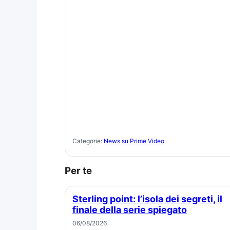
Categorie:
News su Prime Video
Per te
Sterling point: l’isola dei segreti, il
finale della serie spiegato
06/08/2026