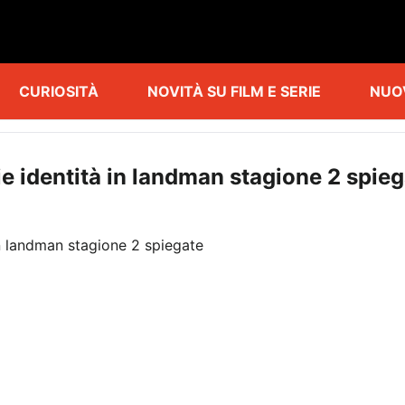
CURIOSITÀ
NOVITÀ SU FILM E SERIE
NUO
e identità in landman stagione 2 spie