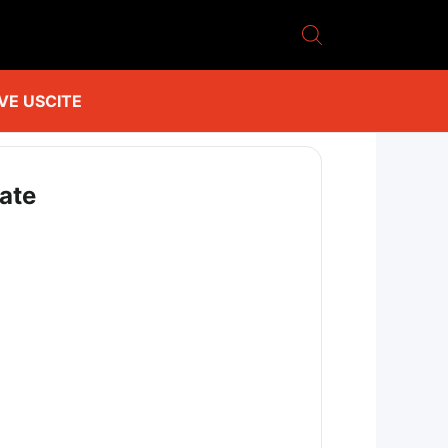
VE USCITE
gate