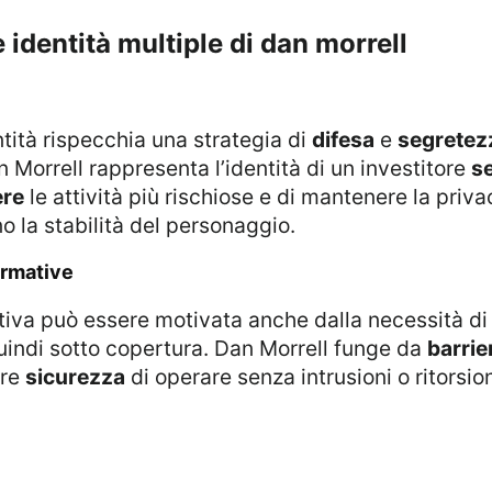
e identità multiple di dan morrell
entità rispecchia una strategia di
difesa
e
segretez
n Morrell rappresenta l’identità di un investitore
se
ere
le attività più rischiose e di mantenere la priv
o la stabilità del personaggio.
ormative
nativa può essere motivata anche dalla necessità d
uindi sotto copertura. Dan Morrell funge da
barrie
ore
sicurezza
di operare senza intrusioni o ritorsion