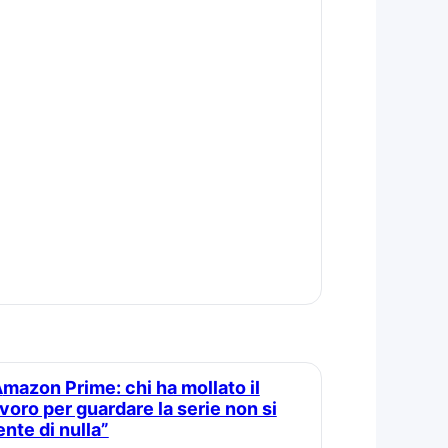
to il
avoro per guardare la serie non si
ente di nulla”