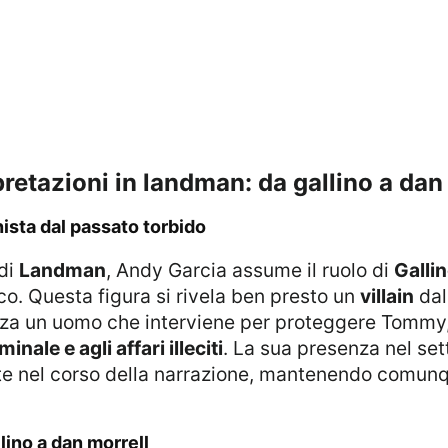
rpretazioni in landman: da gallino a dan
nista dal passato torbido
 di
Landman
, Andy Garcia assume il ruolo di
Galli
o. Questa figura si rivela ben presto un
villain
dal
nza un uomo che interviene per proteggere Tommy, s
minale e agli affari illeciti
. La sua presenza nel sett
nte nel corso della narrazione, mantenendo comunq
llino a dan morrell