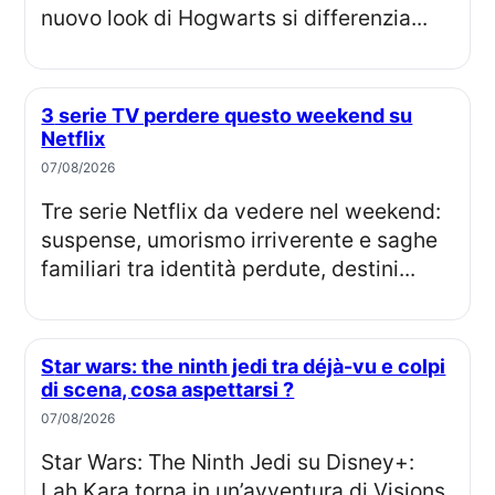
nuovo look di Hogwarts si differenzia...
3 serie TV perdere questo weekend su
Netflix
07/08/2026
Tre serie Netflix da vedere nel weekend:
suspense, umorismo irriverente e saghe
familiari tra identità perdute, destini...
Star wars: the ninth jedi tra déjà-vu e colpi
di scena, cosa aspettarsi ?
07/08/2026
Star Wars: The Ninth Jedi su Disney+:
Lah Kara torna in un’avventura di Visions