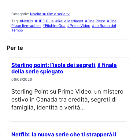
Categorie:
Novità su film e serie tv
Tag:
#Netflix
#HBO Plus
#Rai e Mediaset
#One Piece
#One
Piece live-action
#Eiichiro Oda
#Prime Video
#La Ruota del
Tempo
Per te
Sterling point: l’isola dei segreti, il finale
della serie spiegato
06/08/2026
Sterling Point su Prime Video: un mistero
estivo in Canada tra eredità, segreti di
famiglia, identità e verità...
Netflix: la nuova serie che ti strapperà il