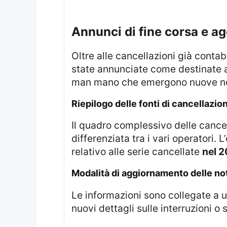
annunci di fine corsa e a
Oltre alle cancellazioni già contabilizzate, risultano presenti anche indicazioni secondo cui alcune serie sarebbero
state annunciate come destinate a 
man mano che emergono nuove notiz
riepilogo delle fonti di cancellazi
Il quadro complessivo delle cancellazioni include diversi network e piattaforme, con un’evidenza numerica
differenziata tra i vari operatori. 
relativo alle serie cancellate
nel 2
modalità di aggiornamento delle no
Le informazioni sono collegate a un monitoraggio continuo: la lista viene aggiornata ogni volta che vengono rivelati
nuovi dettagli sulle interruzioni o 