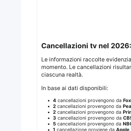
cancellazioni tv nel 2026
Le informazioni raccolte evidenziano un quadro ampio delle serie eliminate nel corso dell’anno, fino a questo
momento. Le cancellazioni risultano
ciascuna realtà.
In base ai dati disponibili:
4
cancellazioni provengono da
Fox
2
cancellazioni provengono da
Pe
2
cancellazioni provengono da
Pri
3
cancellazioni provengono da
CB
5
cancellazioni provengono da
NB
1
cancellazione proviene da
Apple