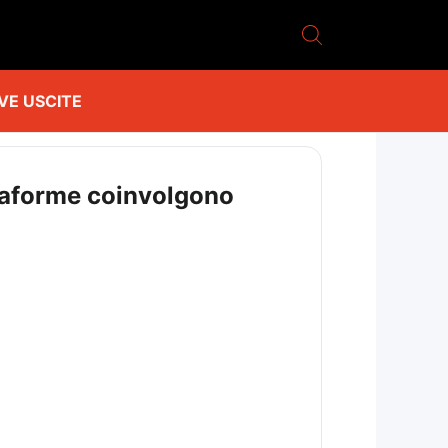
VE USCITE
attaforme coinvolgono