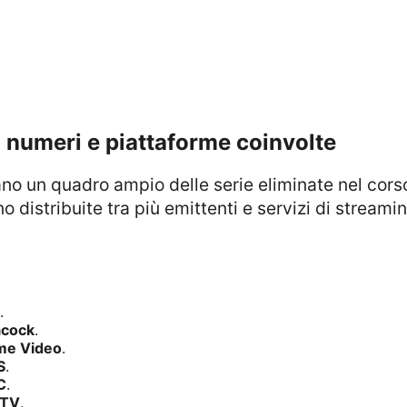
: numeri e piattaforme coinvolte
 distribuite tra più emittenti e servizi di streami
.
acock
.
me Video
.
S
.
C
.
 TV
.