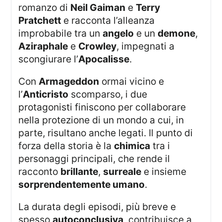
romanzo di
Neil Gaiman
e
Terry
Pratchett
e racconta l’alleanza
improbabile tra un
angelo
e un
demone
,
Aziraphale
e
Crowley
, impegnati a
scongiurare l’
Apocalisse
.
Con
Armageddon
ormai vicino e
l’
Anticristo
scomparso, i due
protagonisti finiscono per collaborare
nella protezione di un mondo a cui, in
parte, risultano anche legati. Il punto di
forza della storia è la
chimica
tra i
personaggi principali, che rende il
racconto
brillante
,
surreale
e insieme
sorprendentemente umano
.
La durata degli episodi, più breve e
spesso
autoconclusiva
, contribuisce a