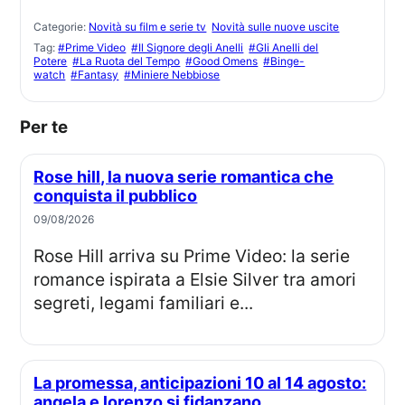
Categorie:
Novità su film e serie tv
Novità sulle nuove uscite
Tag:
#Prime Video
#Il Signore degli Anelli
#Gli Anelli del
Potere
#La Ruota del Tempo
#Good Omens
#Binge-
watch
#Fantasy
#Miniere Nebbiose
Per te
Rose hill, la nuova serie romantica che
conquista il pubblico
09/08/2026
Rose Hill arriva su Prime Video: la serie
romance ispirata a Elsie Silver tra amori
segreti, legami familiari e...
La promessa, anticipazioni 10 al 14 agosto:
angela e lorenzo si fidanzano