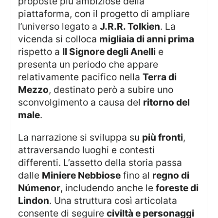
proposte più ambiziose della
piattaforma, con il progetto di ampliare
l’universo legato a
J.R.R. Tolkien
. La
vicenda si colloca
migliaia di anni prima
rispetto a
Il Signore degli Anelli
e
presenta un periodo che appare
relativamente pacifico nella
Terra di
Mezzo
, destinato però a subire uno
sconvolgimento a causa del
ritorno del
male
.
La narrazione si sviluppa su
più fronti
,
attraversando luoghi e contesti
differenti. L’assetto della storia passa
dalle
Miniere Nebbiose
fino al
regno di
Númenor
, includendo anche le
foreste di
Lindon
. Una struttura così articolata
consente di seguire
civiltà e personaggi