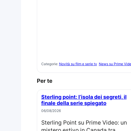
Categorie:
Novità su film e serie tv
News su Prime Vid
Per te
Sterling point: l’isola dei segreti, il
finale della serie spiegato
06/08/2026
Sterling Point su Prime Video: un
mistero estivo in Canada tra