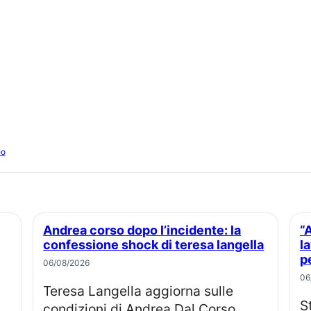
eo
Andrea corso dopo l’incidente: la
“Amazon Prime: chi ha molla
confessione shock di teresa langella
l
p
06/08/2026
06
Teresa Langella aggiorna sulle
Sterling Point, la nuova serie teen
condizioni di Andrea Dal Corso