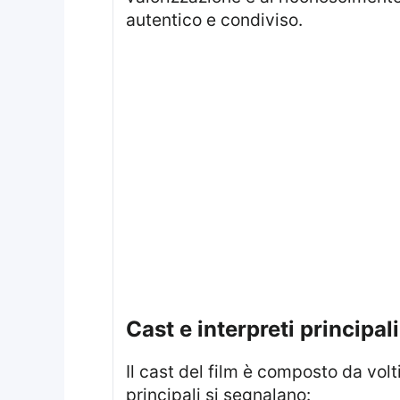
autentico e condiviso.
cast e interpreti principa
Il cast del film è composto da volti noti e talenti emergenti, formando un ensemble ricco e variegato. Tra gli interpreti
principali si segnalano: