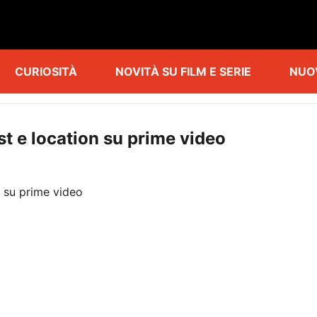
CURIOSITÀ
NOVITÀ SU FILM E SERIE
NUO
t e location su prime video