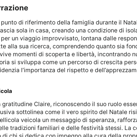
rrazione
l punto di riferimento della famiglia durante il Na
 lascia sola in casa, creando una condizione di is
 per un viaggio improvvisato, lontana dalle respons
ette alla sua ricerca, comprendendo quanto sia fond
 vive momenti di scoperta e libertà, incontrando n
storia si sviluppa come un percorso di crescita per
idenzia l’importanza del rispetto e dell’apprezzame
icola
usiva sottolinea come il vero spirito del Natale risi
llicola veicola un messaggio di speranza, rafforz
e tradizioni familiari e delle festività stessi. La c
 di chi si dedica con impegno alla cura della propr