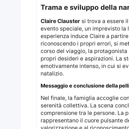
trama e sviluppo della na
Claire Clauster
si trova a essere i
evento speciale, un imprevisto la
esperienza induce Claire a partire
riconoscendo i propri errori, si m
corso del viaggio, la protagonista
propri desideri e aspirazioni. La 
emotivamente intenso, in cui si ev
natalizio.
messaggio e conclusione della pell
Nel finale, la famiglia accoglie con gratitudine Claire, riconoscendo il suo ruolo essenziale e il suo contributo alla
serenità collettiva. La scena concl
comprensione tra le persone. La pe
rappresentano il cuore pulsante dell
valorizzazione e al riconoscimento