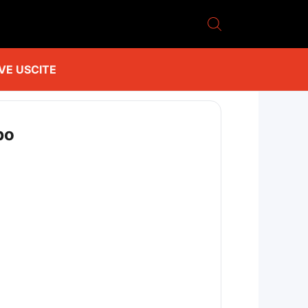
VE USCITE
bo