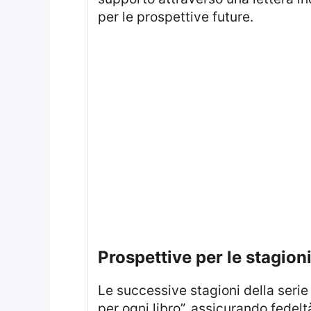
per le prospettive future.
prospettive per le stagion
Le successive stagioni della serie sono già in fase di pianificazione. HBO ha annunciato una strategia di “una stagione
per ogni libro”, assicurando fedel