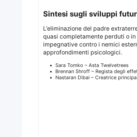
sintesi sugli sviluppi futur
L’eliminazione del padre extraterrestre apre nuove possibilità narrative per Harry e l’intera trama. Con i poteri ormai
quasi completamente perduti o in f
impegnative contro i nemici estern
approfondimenti psicologici.
Sara Tomko – Asta Twelvetrees
Brennan Shroff – Regista degli effet
Nastaran Dibai – Creatrice principa