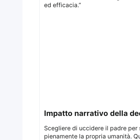
ed efficacia.”
impatto narrativo della de
Scegliere di uccidere il padre per salvare Max rappresenta un momento cruciale che permette a Harry di abbracciare
pienamente la propria umanità. Qu