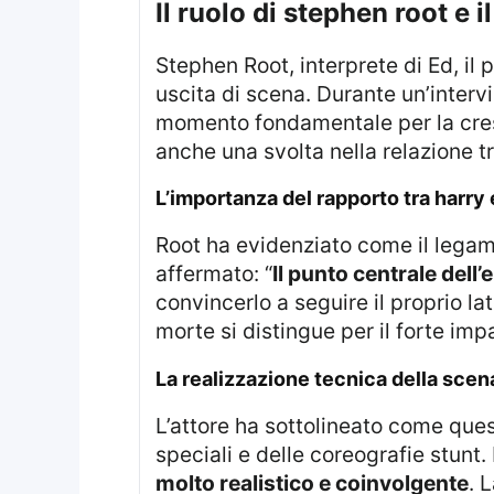
il ruolo di stephen root e
Stephen Root, interprete di Ed, il padre alieno di Harry, ha fornito dettagli significativi riguardo alla scena della sua
uscita di scena. Durante un’interv
momento fondamentale per la cres
anche una svolta nella relazione tr
l’importanza del rapporto tra harry
Root ha evidenziato come il legame con Ed abbia rappresentato una dualità tra aspetti extraterrestri e umani. Ha
affermato: “
Il punto centrale dell’
convincerlo a seguire il proprio l
morte si distingue per il forte imp
la realizzazione tecnica della scen
L’attore ha sottolineato come questa sequenza sia stata curata nei minimi dettagli dai professionisti degli effetti
speciali e delle coreografie stunt. 
molto realistico e coinvolgente
. 