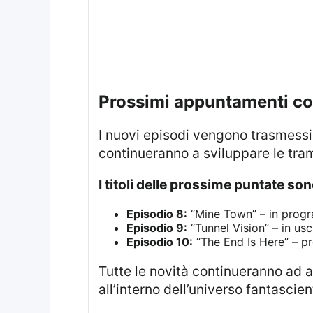
prossimi appuntamenti co
I nuovi episodi vengono trasmessi ogni venerdì alle ore 22:00 sui canali USA Network e Syfy. Le prossime puntate
continueranno a sviluppare le trame
I titoli delle prossime puntate son
Episodio 8:
“Mine Town” – in progr
Episodio 9:
“Tunnel Vision” – in usci
Episodio 10:
“The End Is Here” – pr
Tutte le novità continueranno ad approfondire temi quali l’identità personale, le scelte morali e i legami affettivi
all’interno dell’universo fantascie