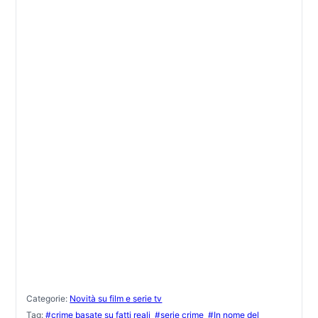
Categorie:
Novità su film e serie tv
Tag:
#crime basate su fatti reali
#serie crime
#In nome del