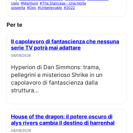
cielo
#Manhunt
#The Staircase – Una morte
sospetta
#Des
#Unbelievable
#2022
Per te
Il capolavoro di fantascienza che nessuna
serie TV potrà mai adattare
06/08/2026
Hyperion di Dan Simmons: trama,
pellegrini e misterioso Shrike in un
capolavoro di fantascienza dalla
struttura...
House of the dragon: il potere oscuro di
alys rivers cambia il destino di harrenhal
06/08/2026