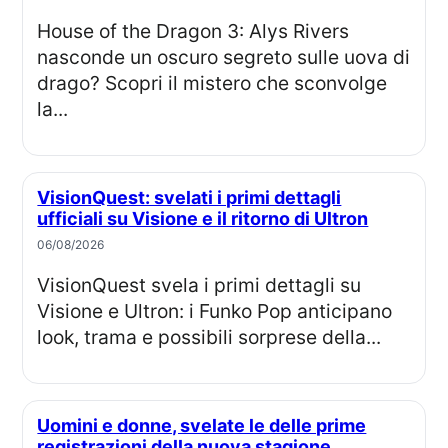
House of the Dragon 3: Alys Rivers
nasconde un oscuro segreto sulle uova di
drago? Scopri il mistero che sconvolge
la...
VisionQuest: svelati i primi dettagli
ufficiali su Visione e il ritorno di Ultron
06/08/2026
VisionQuest svela i primi dettagli su
Visione e Ultron: i Funko Pop anticipano
look, trama e possibili sorprese della...
Uomini e donne, svelate le delle prime
registrazioni della nuova stagione