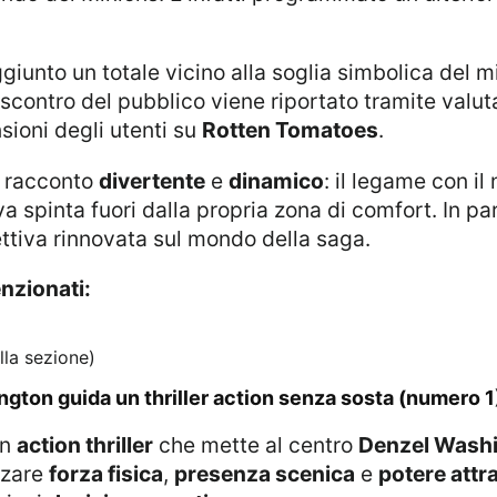
 raggiunto un totale vicino alla soglia simbolica del m
iscontro del pubblico viene riportato tramite valutaz
sioni degli utenti su
Rotten Tomatoes
.
n racconto
divertente
e
dinamico
: il legame con i
a spinta fuori dalla propria zona di comfort. In par
ttiva rinnovata sul mondo della saga.
enzionati:
la sezione)
ngton guida un thriller action senza sosta (numero 1
un
action thriller
che mette al centro
Denzel Wash
zzare
forza fisica
,
presenza scenica
e
potere attra