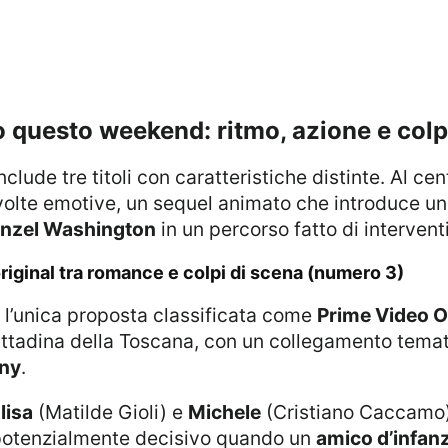
eo questo weekend: ritmo, azione e colp
nclude tre titoli con caratteristiche distinte. Al 
olte emotive, un sequel animato che introduce un
nzel Washington
in un percorso fatto di interventi
 original tra romance e colpi di scena (numero 3)
a l’unica proposta classificata come
Prime Video O
a cittadina della Toscana, con un collegamento temat
any
.
lisa
(Matilde Gioli) e
Michele
(Cristiano Caccamo)
potenzialmente decisivo quando un
amico d’infanz