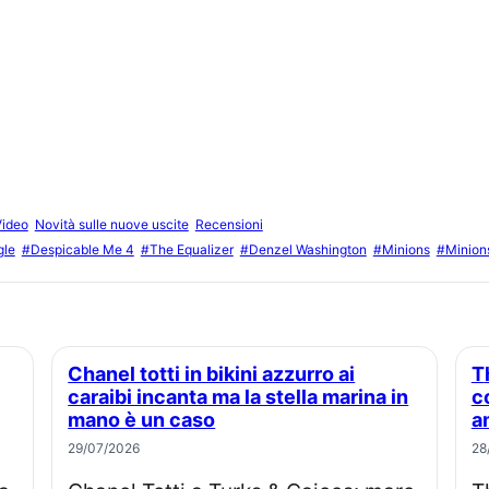
Video
Novità sulle nuove uscite
Recensioni
gle
#Despicable Me 4
#The Equalizer
#Denzel Washington
#Minions
#Minion
Chanel totti in bikini azzurro ai
Thriller chilling di stephen graham
caraibi incanta ma la stella marina in
c
mano è un caso
a
29/07/2026
28