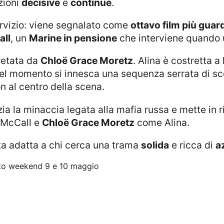
zioni
decisive
e
continue
.
l servizio: viene segnalato come
ottavo film più guar
all
, un
Marine in pensione
che interviene quando u
pretata da
Chloë Grace Moretz
. Alina è costretta 
el momento si innesca una sequenza serrata di sco
n al centro della scena.
ia la minaccia legata alla mafia russa e mette in ris
McCall e
Chloë Grace Moretz
come Alina.
lta adatta a chi cerca una trama
solida
e ricca di
a