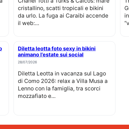
Chanel Totti a Turks & Caicos: mare
The Good Boy con Stephen
cristallino, scatti tropicali e bikini
G
da urlo. La fuga ai Caraibi accende
i
il web:...
“
Diletta leotta foto sexy in bikini
animano l’estate sui social
28/07/2026
Diletta Leotta in vacanza sul Lago
di Como 2026: relax a Villa Musa a
Lenno con la famiglia, tra scorci
mozzafiato e...