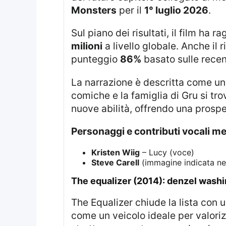
Monsters
per il
1° luglio 2026
.
Sul piano dei risultati, il film ha
milioni
a livello globale. Anche il r
punteggio
86%
basato sulle recen
La narrazione è descritta come u
comiche e la famiglia di Gru si trov
nuove abilità, offrendo una prospe
Personaggi e contributi vocali m
Kristen Wiig
– Lucy (voce)
Steve Carell
(immagine indicata nel
the equalizer (2014): denzel washi
The Equalizer chiude la lista con 
come un veicolo ideale per valori