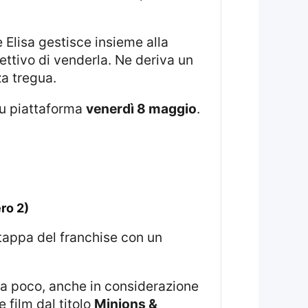
biettivo di venderla. Ne deriva un
za tregua.
 su piattaforma
venerdì 8 maggio
.
ro 2)
 film dal titolo
Minions &