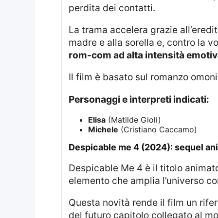
perdita dei contatti.
La trama accelera grazie all’eredità della tenuta. Michele eredita infatti la tenuta che Elisa gestisce insieme alla
madre e alla sorella e, contro la vo
rom-com ad alta intensità emoti
Il film è basato sul romanzo omon
Personaggi e interpreti indicati:
Elisa
(Matilde Gioli)
Michele
(Cristiano Caccamo)
despicable me 4 (2024): sequel a
Despicable Me 4 è il titolo animato in seconda posizione. L’opera segna un’ulteriore tappa del franchise con un
elemento che amplia l’universo con
Questa novità rende il film un riferimento significativo per chi si avvicina alla saga da poco, anche in considerazione
del futuro capitolo collegato al mo