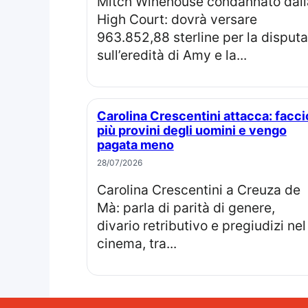
Mitch Winehouse condannato dalla
High Court: dovrà versare
963.852,88 sterline per la disputa
sull’eredità di Amy e la...
Carolina Crescentini attacca: faccio
più provini degli uomini e vengo
pagata meno
28/07/2026
Carolina Crescentini a Creuza de
Mà: parla di parità di genere,
divario retributivo e pregiudizi nel
cinema, tra...