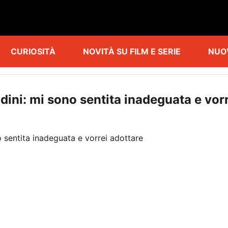
CURIOSITÀ
NOVITÀ SU FILM E SERIE
NUO
ldini: mi sono sentita inadeguata e vor