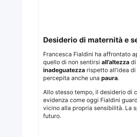
desiderio di maternità e
Francesca Fialdini ha affrontato apertamente il rapporto con la maternità, descrivendo un sentimento durato a lungo:
quello di non sentirsi
all’altezza
di
inadeguatezza
rispetto all’idea 
percepita anche una
paura
.
Allo stesso tempo, il desiderio di costruire una famiglia non è mai stato abbandonato del tutto. Il racconto ha messo in
evidenza come oggi Fialdini guardi
vicino alla propria sensibilità. La
futuro.