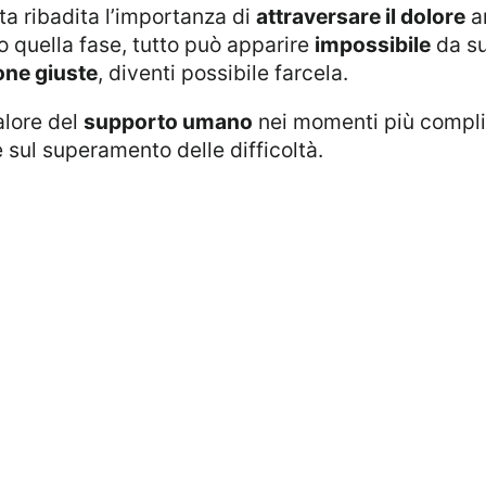
ata ribadita l’importanza di
attraversare il dolore
an
do quella fase, tutto può apparire
impossibile
da su
one giuste
, diventi possibile farcela.
alore del
supporto umano
nei momenti più compli
 sul superamento delle difficoltà.