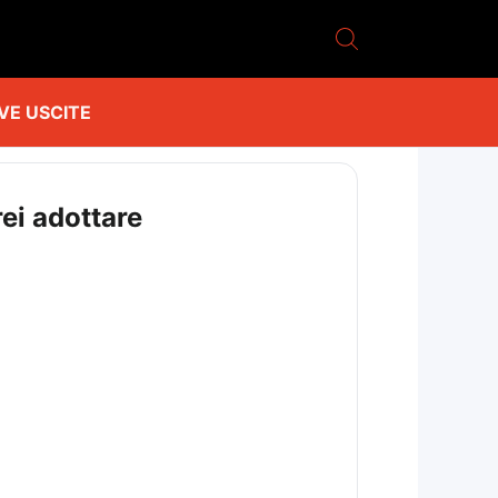
VE USCITE
rei adottare