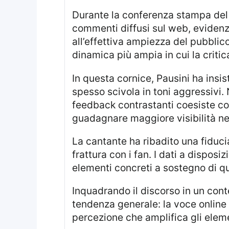
Durante la conferenza stampa del Festival di Sanremo 2026, la voce di Laura Pausini ha affrontato le domande sui
commenti diffusi sul web, evidenz
all’effettiva ampiezza del pubblico
dinamica più ampia in cui la criti
In questa cornice, Pausini ha insistito sul fatto che chi sostiene un artista tende a difenderlo, mentre chi lo critica
spesso scivola in toni aggressivi.
feedback contrastanti coesiste con
guadagnare maggiore visibilità n
La cantante ha ribadito una fiducia nel pubblico italiano, affermando di sentirsi amata e di non riconoscere una
frattura con i fan. I dati a dispos
elementi concreti a sostegno di que
Inquadrando il discorso in un contesto più ampio, la discussione non si esaurisce in ambito sanremese ma riflette una
tendenza generale: la voce online
percezione che amplifica gli elemen