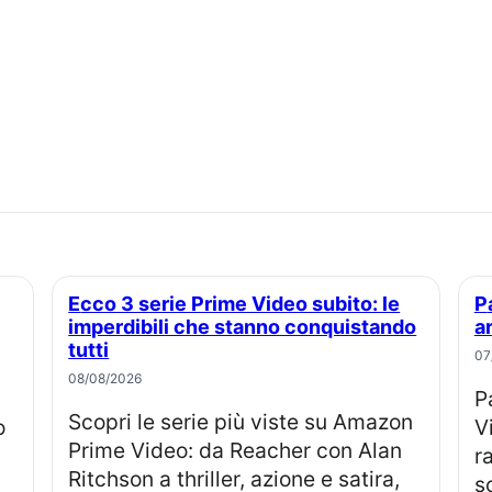
Ecco 3 serie Prime Video subito: le
Pam & Tommy: la miniserie evento
imperdibili che stanno conquistando
a
tutti
07
08/08/2026
Pam & Tommy arriva su Prime
Scopri le serie più viste su Amazon
o
V
Prime Video: da Reacher con Alan
r
Ritchson a thriller, azione e satira,
s