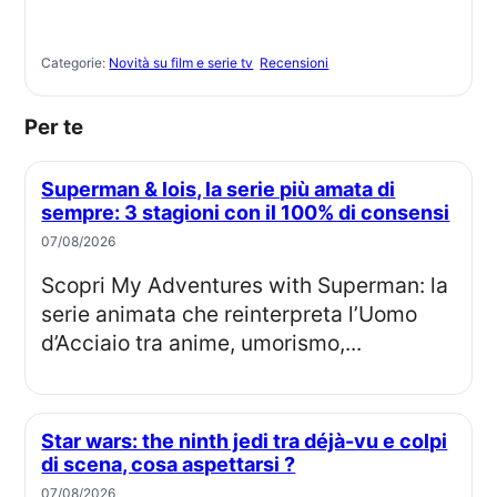
Categorie:
Novità su film e serie tv
Recensioni
Per te
Superman & lois, la serie più amata di
sempre: 3 stagioni con il 100% di consensi
07/08/2026
Scopri My Adventures with Superman: la
serie animata che reinterpreta l’Uomo
d’Acciaio tra anime, umorismo,...
Star wars: the ninth jedi tra déjà-vu e colpi
di scena, cosa aspettarsi ?
07/08/2026