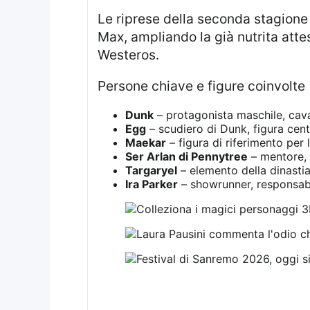
Le riprese della seconda stagione sono attualmente in corso, con l’obiettivo di un ritorno previsto nel 2027 su HBO
Max, ampliando la già nutrita attes
Westeros.
persone chiave e figure coinvolte
Dunk
– protagonista maschile, cava
Egg
– scudiero di Dunk, figura cent
Maekar
– figura di riferimento per l
Ser Arlan di Pennytree
– mentore, 
Targaryel
– elemento della dinastia 
Ira Parker
– showrunner, responsabi