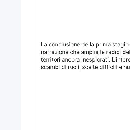
La conclusione della prima stagione di un celebre prequel di Game of Thrones porta Dunk e Egg al centro di una
narrazione che amplia le radici del
territori ancora inesplorati. L’inte
scambi di ruoli, scelte difficili e 