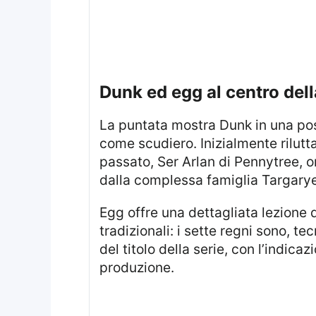
dunk ed egg al centro del
La puntata mostra Dunk in una posizione cruciale:, chiedono a lui di diventare servitore di Maekar e di accogliere Egg
come scudiero. Inizialmente rilutt
passato, Ser Arlan di Pennytree, 
dalla complessa famiglia Targaryen
Egg offre una dettagliata lezione di geografia, notando che i confini di Westeros non corrispondono mai alle accezioni
tradizionali: i sette regni sono, 
del titolo della serie, con l’indic
produzione.