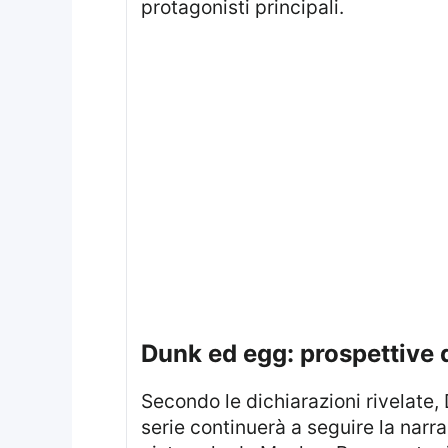
protagonisti principali.
dunk ed egg: prospettive
Secondo le dichiarazioni rivelate, Dunk ed Egg hanno in programma un viaggio verso Dorne. Per la maggior parte, la
serie continuerà a seguire la narra