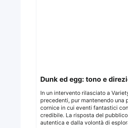
dunk ed egg: tono e direz
In un intervento rilasciato a Variety, lo showrunner ha descritto un registro narrativo leggero rispetto agli episodi
precedenti, pur mantenendo una pro
cornice in cui eventi fantastici c
credibile. La risposta del pubblic
autentica e dalla volontà di esplo