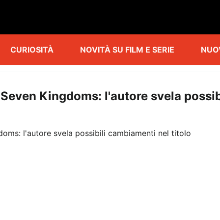
CURIOSITÀ
NOVITÀ SU FILM E SERIE
NUO
he Seven Kingdoms: l'autore svela possib