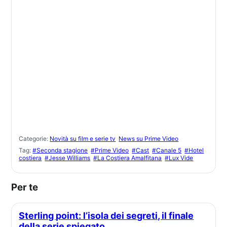
Categorie:
Novità su film e serie tv
News su Prime Video
Tag:
#Seconda stagione
#Prime Video
#Cast
#Canale 5
#Hotel
costiera
#Jesse Williams
#La Costiera Amalfitana
#Lux Vide
Per te
Sterling point: l’isola dei segreti, il finale
della serie spiegato