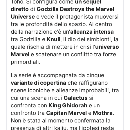
Toho. Si configura come
un sequel
diretto
di
Godzilla Destroys the Marvel
Universe
e vede il protagonista muoversi
tra le profondità dello spazio. Al centro
della narrazione c’è un’
alleanza intensa
tra Godzilla e
Knull
, il dio dei simbionti, la
quale rischia di mettere in crisi l’
universo
Marvel
e scatenare un conflitto tra forze
primordiali.
La serie è accompagnata da cinque
variante di copertina
che raffigurano
scene iconiche e alleanze improbabili, tra
cui una scena in cui
Galactus
si
confronta con
King Ghidorah
e un
confronto tra
Capitan Marvel
e
Mothra
.
Non è stata al momento confermata la
presenza di altri kaiju, ma l’ipotesi resta