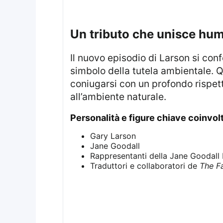
un tributo che unisce h
Il nuovo episodio di Larson si conferma come un attestato di apprezzamento sincero e rispettoso verso Jane Goodall,
simbolo della tutela ambientale. 
coniugarsi con un profondo rispett
all’ambiente naturale.
personalità e figure chiave coinvol
Gary Larson
Jane Goodall
Rappresentanti della Jane Goodall I
Traduttori e collaboratori de
The F