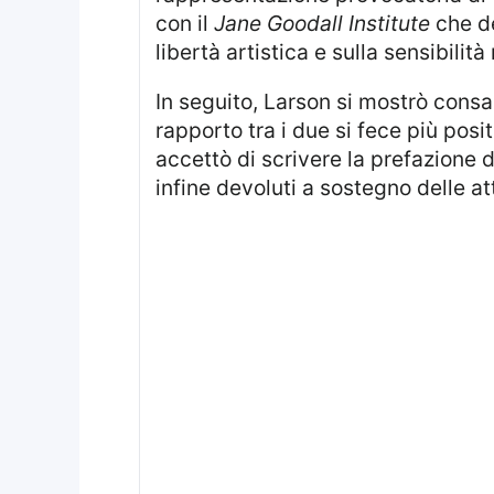
con il
Jane Goodall Institute
che de
libertà artistica e sulla sensibili
In seguito, Larson si mostrò consapevole dei limiti della satira e si impegnò a evitare ristampe di quei contenuti. Il
rapporto tra i due si fece più pos
accettò di scrivere la prefazione d
infine devoluti a sostegno delle at