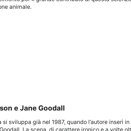
one animale.
arson e Jane Goodall
odall. La scena, di carattere ironico e a volte olt