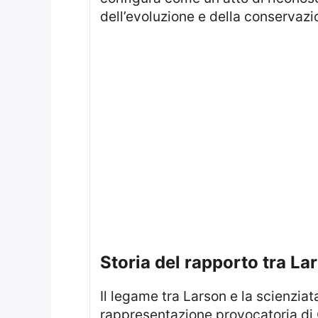
dell’evoluzione e della conservazi
storia del rapporto tra L
Il legame tra Larson e la scienziata si sviluppa già nel 1987, quando l’autore inserì in una vignetta una
rappresentazione provocatoria di Go