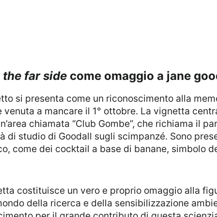
i
the far side
come omaggio a jane goo
nuta a mancare il 1° ottobre. La vignetta central
o un’area chiamata “Club Gombe”, che richiama il p
tà di studio di Goodall sugli scimpanzé. Sono prese
fico, come dei cocktail a base di banane, simbolo d
mondo della ricerca e della sensibilizzazione ambie
imento per il grande contributo di questa scienzia