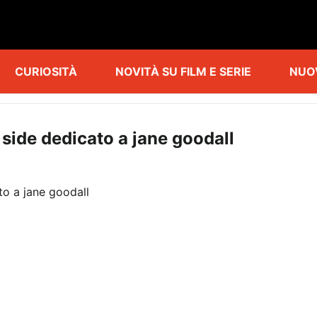
CURIOSITÀ
NOVITÀ SU FILM E SERIE
NUO
r side dedicato a jane goodall