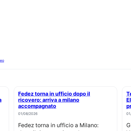
deo
Fedez torna in ufficio dopo il
Temptation island 2026 Giovanni ed
a
ricovero: arriva a milano
E
accompagnato
p
01/08/2026
01
Fedez torna in ufficio a Milano:
Giovanni Grazioso e Elisa