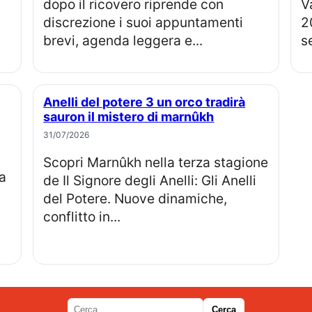
dopo il ricovero riprende con
V
discrezione i suoi appuntamenti
2
brevi, agenda leggera e...
s
Anelli del potere 3 un orco tradirà
sauron il mistero di marnûkh
31/07/2026
Scopri Marnûkh nella terza stagione
de Il Signore degli Anelli: Gli Anelli
del Potere. Nuove dinamiche,
conflitto in...