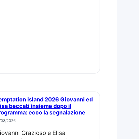
lisa beccati insieme dopo il
rogramma: ecco la segnalazione
/08/2026