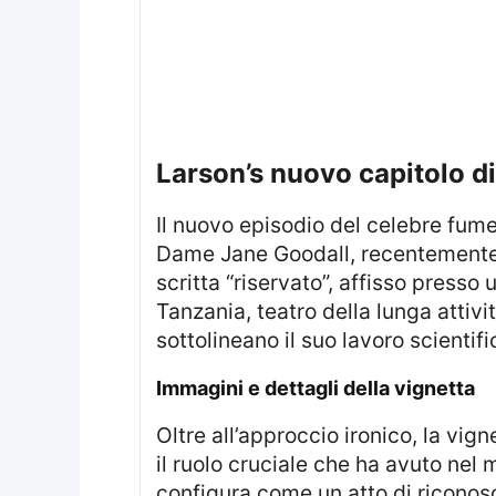
larson’s nuovo capitolo d
Il nuovo episodio del celebre fumetto si presenta come un riconoscimento alla memorabile etologa e primatologa
Dame Jane Goodall, recentemente ve
scritta “riservato”, affisso press
Tanzania, teatro della lunga attivi
sottolineano il suo lavoro scienti
immagini e dettagli della vignetta
Oltre all’approccio ironico, la vignetta costituisce un vero e proprio omaggio alla figura di Jane Goodall, riconoscendo
il ruolo cruciale che ha avuto nel 
configura come un atto di riconosc