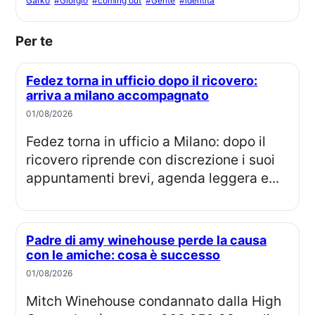
Garko
#Giorgio
#coming out
#Gente
#identità
Per te
Fedez torna in ufficio dopo il ricovero:
arriva a milano accompagnato
01/08/2026
Fedez torna in ufficio a Milano: dopo il
ricovero riprende con discrezione i suoi
appuntamenti brevi, agenda leggera e...
Padre di amy winehouse perde la causa
con le amiche: cosa è successo
01/08/2026
Mitch Winehouse condannato dalla High