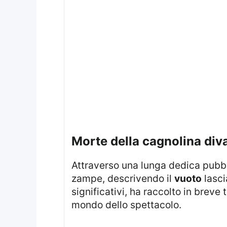
morte della cagnolina div
Attraverso una lunga dedica pubblicata su Instagram, la showgirl ha dato spazio al ricordo della compagna a quattro
zampe, descrivendo il
vuoto
lasci
significativi, ha raccolto in brev
mondo dello spettacolo.