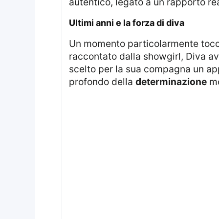
autentico, legato a un rapporto re
ultimi anni e la forza di diva
Un momento particolarmente toccante del messaggio riguarda gli ultimi anni della cagnolina. Secondo quanto
raccontato dalla showgirl, Diva av
scelto per la sua compagna un ap
profondo della
determinazione
mos