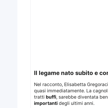
il legame nato subito e co
Nel racconto, Elisabetta Gregoraci ha ripercorso il primo incontro con Diva, sottolineando come il legame si sia creato
quasi immediatamente. La cagnol
tratti
buffi
, sarebbe diventata ben
importanti
degli ultimi anni.