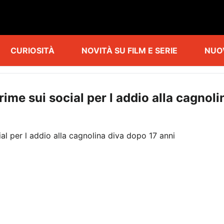
CURIOSITÀ
NOVITÀ SU FILM E SERIE
NUO
rime sui social per l addio alla cagnol