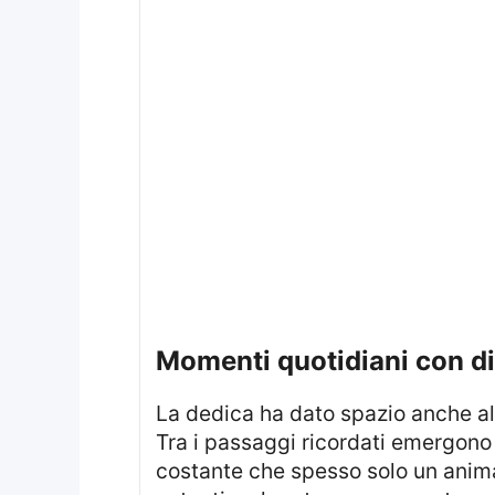
momenti quotidiani con di
La dedica ha dato spazio anche alle abitudini condivise che, nel tempo, hanno costruito una routine piena di affetto.
Tra i passaggi ricordati emergon
costante che spesso solo un animal