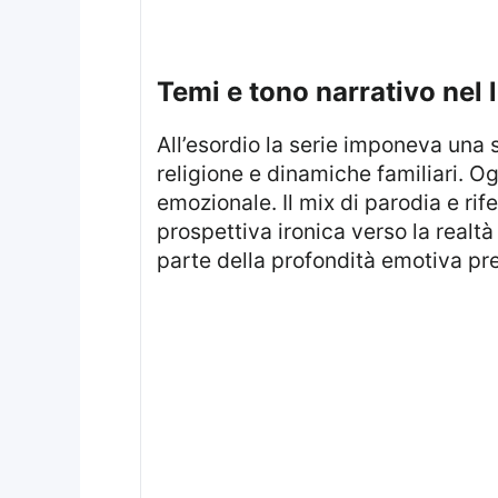
temi e tono narrativo nel
All’esordio la serie imponeva una satira esplicita della classe media americana, con critiche mirate su politica,
religione e dinamiche familiari. Og
emozionale. Il mix di parodia e ri
prospettiva ironica verso la realt
parte della profondità emotiva pres