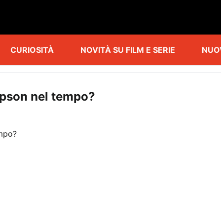
CURIOSITÀ
NOVITÀ SU FILM E SERIE
NUO
mpson nel tempo?