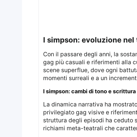
i simpson: evoluzione nel
Con il passare degli anni, la sos
gag più casuali e riferimenti alla
scene superflue, dove ogni battuta
momenti surreali e a un incremento
i simpson: cambi di tono e scrittura
La dinamica narrativa ha mostrato una marcata differenza tra le fasi iniziali e quelle successive: la scrittura ha
privilegiato gag visive e riferimen
struttura degli episodi ha ceduto 
richiami meta-teatrali che caratter