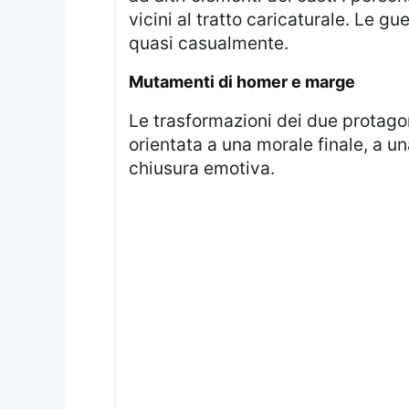
vicini al tratto caricaturale. Le g
quasi casualmente.
mutamenti di homer e marge
Le trasformazioni dei due protagonisti principali riflettono una ridefinizione dell’asse narrativo: da una struttura
orientata a una morale finale, a un
chiusura emotiva.