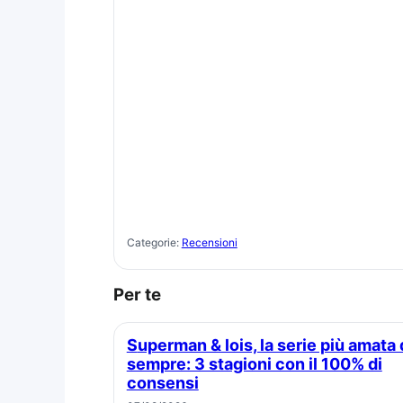
Categorie:
Recensioni
Per te
Superman & lois, la serie più amata di
sempre: 3 stagioni con il 100% di
consensi