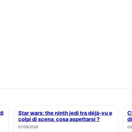
Star wars: the ninth jedi tra déjà-vu e
Chanel totti in vacanza : la foto che
colpi di scena, cosa aspettarsi ?
di
07/08/2026
06