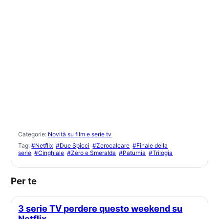
Categorie:
Novità su film e serie tv
Tag:
#Netflix
#Due Spicci
#Zerocalcare
#Finale della
serie
#Cinghiale
#Zero e Smeralda
#Paturnia
#Trilogia
Per te
3 serie TV perdere questo weekend su
Netflix