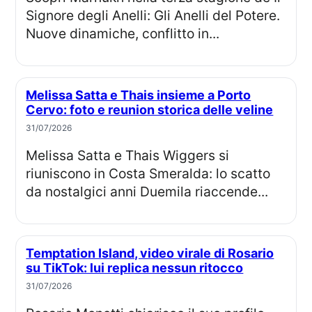
Signore degli Anelli: Gli Anelli del Potere.
Nuove dinamiche, conflitto in...
Melissa Satta e Thais insieme a Porto
Cervo: foto e reunion storica delle veline
31/07/2026
Melissa Satta e Thais Wiggers si
riuniscono in Costa Smeralda: lo scatto
da nostalgici anni Duemila riaccende...
Temptation Island, video virale di Rosario
su TikTok: lui replica nessun ritocco
31/07/2026