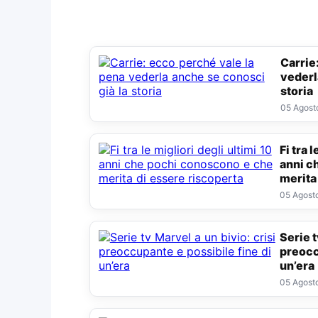
Carrie: ecco perché vale la pena
vederl
storia
05 Agost
Fi tra le migliori degli ultimi 10
anni c
merita
05 Agost
Serie tv Marvel a un bivio: crisi
preocc
un’era
05 Agost