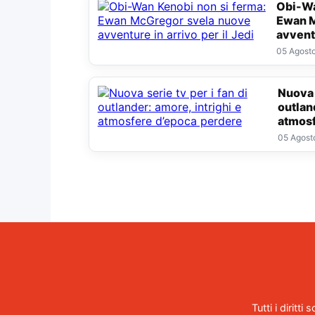
Obi-Wan Kenobi non si ferma:
Ewan M
avventu
05 Agost
Nuova serie tv per i fan di
outlan
atmosf
05 Agost
Tutti i diritt