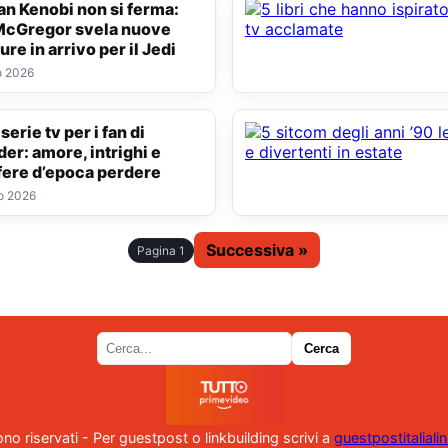
cGregor svela nuove
re in arrivo per il Jedi
o 2026
der: amore, intrighi e
ere d’epoca perdere
o 2026
Successiva »
Pagina 1
i sono riservati - Per guestpost o linkbuilding scrivi a
guestpostitalial