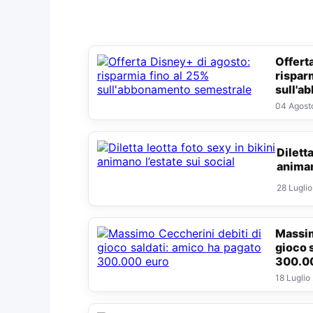
Offerta Disney+ di agosto:
rispar
sull'a
04 Agost
Diletta leotta foto sexy in bikini
animan
28 Lugli
Massimo Ceccherini debiti di
gioco 
300.0
18 Luglio