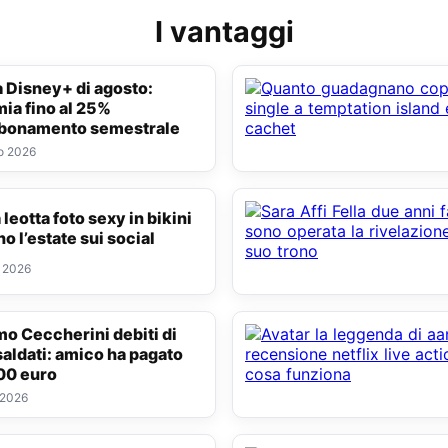
I vantaggi
mia fino al 25%
bbonamento semestrale
o 2026
o l’estate sui social
o 2026
saldati: amico ha pagato
00 euro
 2026