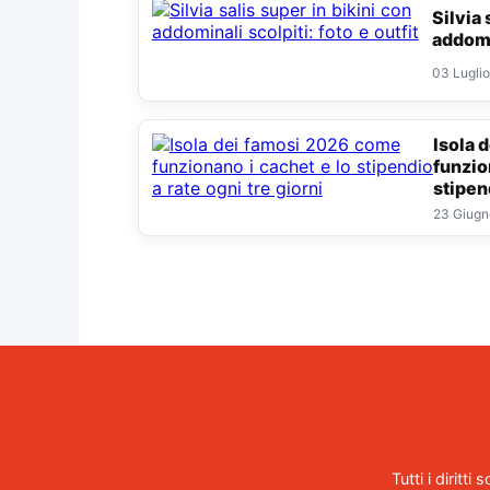
Silvia salis super in bikini con
addomin
03 Lugli
Isola dei famosi 2026 come
funzio
stipend
23 Giugn
Tutti i diritt