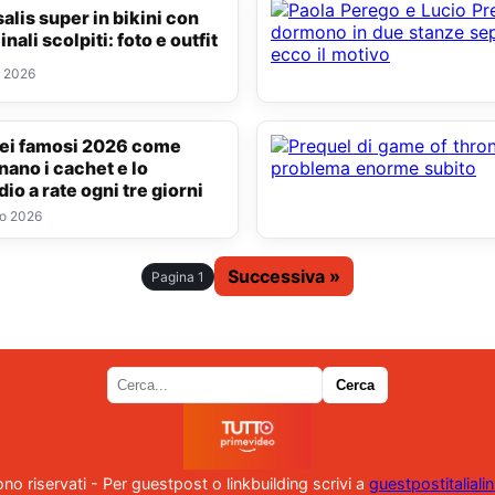
ali scolpiti: foto e outfit
o 2026
nano i cachet e lo
io a rate ogni tre giorni
o 2026
Successiva »
Pagina 1
i sono riservati - Per guestpost o linkbuilding scrivi a
guestpostitalial