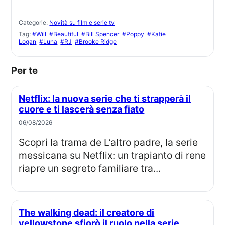
Categorie:
Novità su film e serie tv
Tag:
#Will
#Beautiful
#Bill Spencer
#Poppy
#Katie
Logan
#Luna
#RJ
#Brooke Ridge
Per te
Netflix: la nuova serie che ti strapperà il
cuore e ti lascerà senza fiato
06/08/2026
Scopri la trama de L’altro padre, la serie
messicana su Netflix: un trapianto di rene
riapre un segreto familiare tra...
The walking dead: il creatore di
yellowstone sfiorò il ruolo nella serie