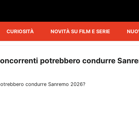
CURIOSITÀ
NOVITÀ SU FILM E SERIE
NUO
e concorrenti potrebbero condurre San