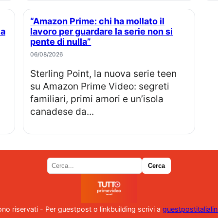
“Amazon Prime: chi ha mollato il
la
lavoro per guardare la serie non si
pente di nulla”
06/08/2026
Sterling Point, la nuova serie teen
su Amazon Prime Video: segreti
familiari, primi amori e un’isola
canadese da...
i sono riservati - Per guestpost o linkbuilding scrivi a
guestpostitalial