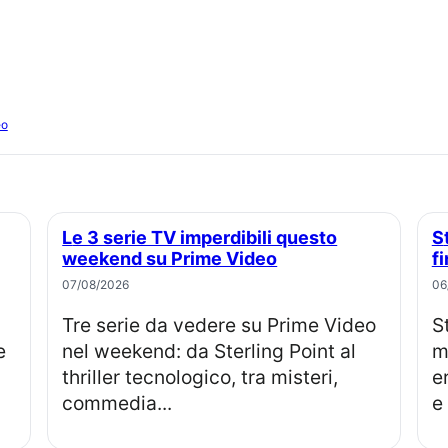
eo
Le 3 serie TV imperdibili questo
Sterling point: l’isola dei segreti, il
weekend su Prime Video
f
07/08/2026
06
Tre serie da vedere su Prime Video
Sterling Point su Prime Video: un
e
nel weekend: da Sterling Point al
m
thriller tecnologico, tra misteri,
e
commedia...
e 