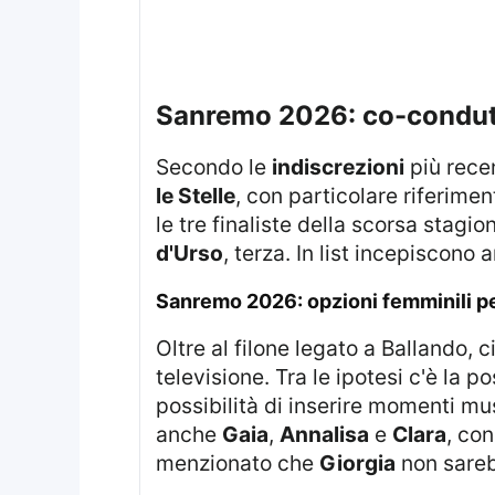
sanremo 2026: co-condutt
Secondo le
indiscrezioni
più recen
le Stelle
, con particolare riferimen
le tre finaliste della scorsa stagio
d'Urso
, terza. In list incepiscono
sanremo 2026: opzioni femminili pe
Oltre al filone legato a Ballando, circolano anche proposte legate ad altre figure femminili della musica e della
televisione. Tra le ipotesi c'è la p
possibilità di inserire momenti mu
anche
Gaia
,
Annalisa
e
Clara
, con
menzionato che
Giorgia
non sarebb