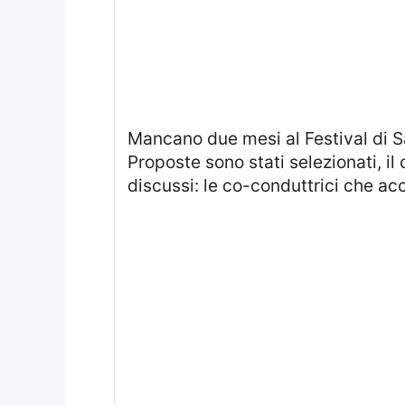
Mancano due mesi al Festival di Sanremo 2026 e l'organizzazione procede con decisione. I finalisti delle Nuove
Proposte sono stati selezionati, il 
discussi: le co-conduttrici che 