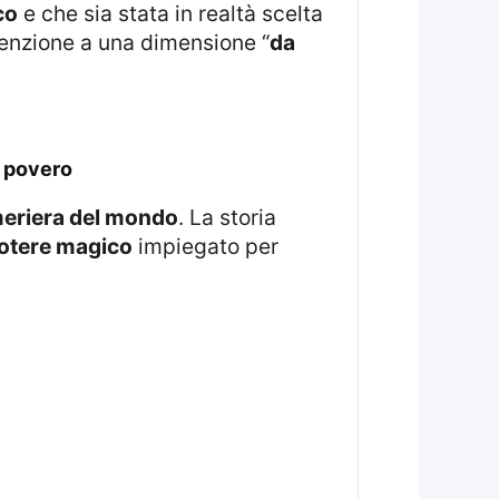
co
e che sia stata in realtà scelta
tenzione a una dimensione “
da
e povero
meriera del mondo
. La storia
otere magico
impiegato per