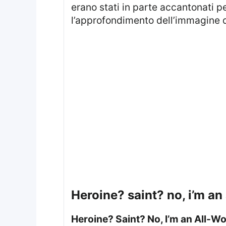
erano stati in parte accantonati p
l’approfondimento dell’immagine 
heroine? saint? no, i’m a
Heroine? Saint? No, I’m an All-W