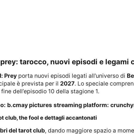
: prey: tarocco, nuovi episodi e legam
l: Prey
porta nuovi episodi legati all’universo di
Be
ipale è prevista per il
2027
. Lo speciale compre
 fine dell’episodio 10 della stagione 1.
io:
b.cmay pictures
streaming platform:
crunchyr
ot club, the fool e dettagli accantonati
i del tarot club
, dando maggiore spazio a mome