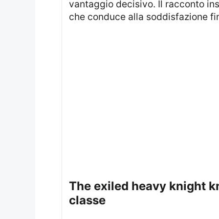
vantaggio decisivo. Il racconto i
che conduce alla soddisfazione fin
the exiled heavy knight knows how to game the system: elymas e il valore reale della
classe