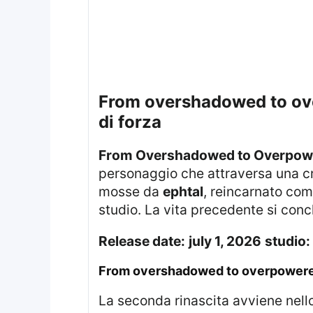
from overshadowed to overpowered: seconda reincarnazione per un talento senza punti
di forza
From Overshadowed to Overpowe
personaggio che attraversa una cr
mosse da
ephtal
, reincarnato com
studio. La vita precedente si con
release date:
july 1, 2026
studio:
from overshadowed to overpowered
La seconda rinascita avviene ne