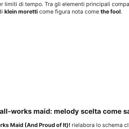
er limiti di tempo. Tra gli elementi principali com
di
klein moretti
come figura nota come
the fool
.
n all-works maid: melody scelta come s
orks Maid (And Proud of It)!
rielabora lo schema cl