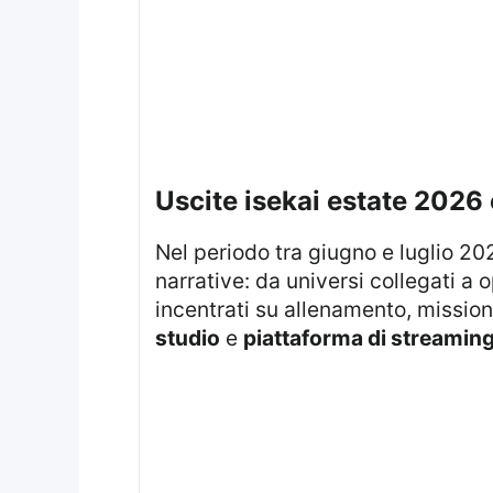
uscite isekai estate 2026
Nel periodo tra giugno e luglio 2026 si concentra una selezione di serie isekai che copre diverse impostazioni
narrative: da universi collegati a o
incentrati su allenamento, mission
studio
e
piattaforma di streamin