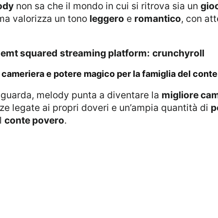
ody
non sa che il mondo in cui si ritrova sia un
gio
ama valorizza un tono
leggero
e
romantico
, con at
emt squared
streaming platform:
crunchyroll
 cameriera e potere magico per la famiglia del cont
riguarda, melody punta a diventare la
migliore ca
e legate ai propri doveri e un’ampia quantità di
p
el
conte povero
.