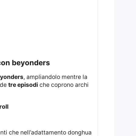
i con beyonders
yonders
, ampliandolo mentre la
nde
tre episodi
che coprono archi
oll
nti che nell’adattamento donghua